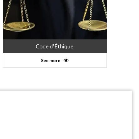
Code d’Éthique
See more