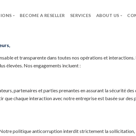
TIONS
BECOME A RESELLER
SERVICES
ABOUT US
CO
eurs,
BRANDS
THE GROUP
CAREER
Axidian
SPG
Job Offers
sable et transparente dans toutes nos opérations et interactions.
Commvault
The group
Spontaneous applica
plus élevées. Nos engagements incluent :
Infosec UPS System
Forcepoint
teurs, partenaires et parties prenantes en assurant la sécurité des
Microsoft
ntir que chaque interaction avec notre entreprise est basée sur des
Neowave
Rapid7
Salicru
Secureworks
 politique anticorruption interdit strictement la sollicitation, l’