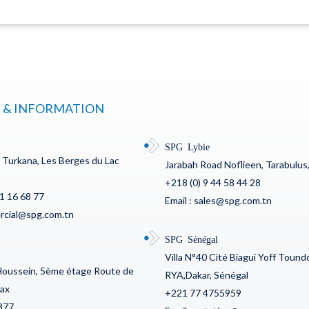
 & INFORMATION
SPG Lybie
c Turkana, Les Berges du Lac
Jarabah Road Noflieen, Tarabulus,
+218 (0) 9 44 58 44 28
71 16 68 77
Email : sales@spg.com.tn
ercial@spg.com.tn
SPG Sénégal
Villa N°40 Cité Biagui Yoff Toun
Houssein, 5ème étage Route de
RYA,Dakar, Sénégal
fax
+221 77 4755959
877