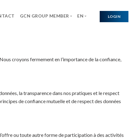
NTACT
GCN GROUP MEMBER
EN
LOGIN
Afrique
FR
Algeria
Amérique
RELATION AVEC LES TIERS
Tunisia
Chile
Asie-Pacifique
Actualités des Marques
 Nous croyons fermement en l’importance de la confiance,
Libya
Argentina
Indonesia
Europe
tion
Mauritania
Ecuador
India
Spain
Niger
El salvador
Lebanon
Norway
Colombia
Thailand
Lithuania
 données, la transparence dans nos pratiques et le respect
Guatemala
Singapora
Cyprus
 principes de confiance mutuelle et de respect des données
Uruguay
Malaysia
Estonia
Mexico
Myanmar
Latvia
Costa Rica
Iraq
offre ou toute autre forme de participation à des activités
Panama
Kazakhstan