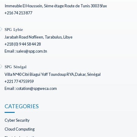
Immeuble El Houssein, 5ème étage Route de Tunis 3003 Sfax
+216 74 213 877
SPG Lybie
Jarabah Road Noflieen, Tarabulus, Libye
+218 (0) 9 44 58 44 28
Email : sales@spg.com.tn
SPG Sénégal
Villa N°40 Cité Biagui Yoff Toundoup RYA,Dakar, Sénégal
+221 77 4755959
Email : cotation@spgweca.com
CATEGORIES
Cyber Security
Cloud Computing