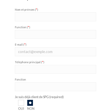
Nom et prénom:(
*
)
Function:(
*
)
E-mail:(
*
)
Téléphone principal:(
*
)
Fonction
Je suis déjà client de SPG (required)
OUI
NON