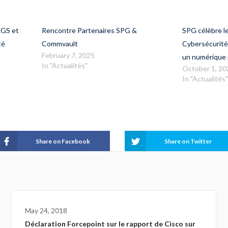
Sophos
Symantec division of Broadcom
XGS et
Rencontre Partenaires SPG &
SPG célèbre le
Ubika
té
Commvault
Cybersécurité
February 7, 2025
un numérique 
In "Actualités"
October 1, 20
In "Actualités"
Share on Facebook
Share on Twitter
May 24, 2018
Déclaration Forcepoint sur le rapport de Cisco sur