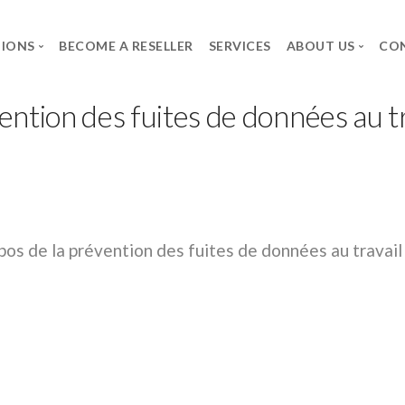
TIONS
BECOME A RESELLER
SERVICES
ABOUT US
CO
ention des fuites de données au tr
BRANDS
THE GROUP
CAREER
Axidian
SPG
Job Offers
Commvault
The group
Spontaneous applica
Infosec UPS System
pos de la prévention des fuites de données au travail
Forcepoint
Microsoft
Neowave
Rapid7
Salicru
Secureworks