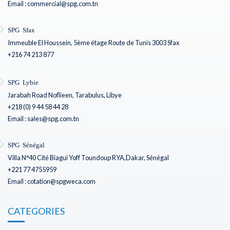
Email : commercial@spg.com.tn
SPG Sfax
Immeuble El Houssein, 5ème étage Route de Tunis 3003 Sfax
+216 74 213 877
SPG Lybie
Jarabah Road Noflieen, Tarabulus, Libye
+218 (0) 9 44 58 44 28
Email : sales@spg.com.tn
SPG Sénégal
Villa N°40 Cité Biagui Yoff Toundoup RYA,Dakar, Sénégal
+221 77 4755959
Email : cotation@spgweca.com
CATEGORIES