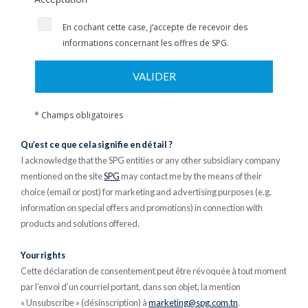
En cochant cette case, j’accepte de recevoir des
informations concernant les offres de SPG.
VALIDER
* Champs obligatoires
Qu’est ce que cela signifie en détail ?
I acknowledge that the SPG entities or any other subsidiary company
mentioned on the site
SPG
may contact me by the means of their
choice (email or post) for marketing and advertising purposes (e.g.
information on special offers and promotions) in connection with
products and solutions offered.
Your rights
Cette déclaration de consentement peut être révoquée à tout moment
par l’envoi d’un courriel portant, dans son objet, la mention
« Unsubscribe » (désinscription) à
marketing@spg.com.tn
.