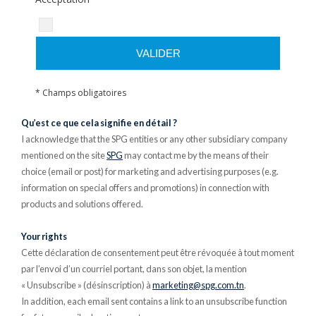
VALIDER
* Champs obligatoires
Qu’est ce que cela signifie en détail ?
I acknowledge that the SPG entities or any other subsidiary company
mentioned on the site
SPG
may contact me by the means of their
choice (email or post) for marketing and advertising purposes (e.g.
information on special offers and promotions) in connection with
products and solutions offered.
Your rights
Cette déclaration de consentement peut être révoquée à tout moment
par l’envoi d’un courriel portant, dans son objet, la mention
« Unsubscribe » (désinscription) à
marketing@spg.com.tn
.
In addition, each email sent contains a link to an unsubscribe function