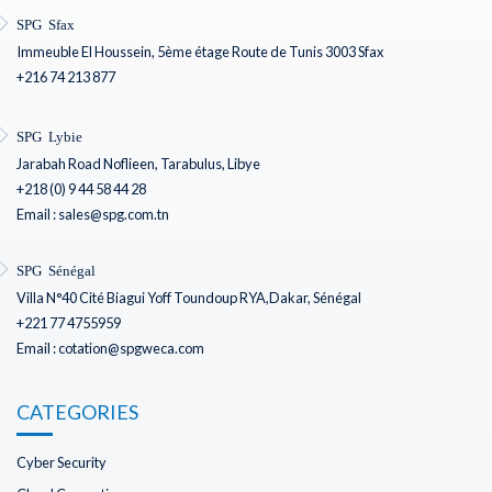
SPG Sfax
Immeuble El Houssein, 5ème étage Route de Tunis 3003 Sfax
+216 74 213 877
SPG Lybie
Jarabah Road Noflieen, Tarabulus, Libye
+218 (0) 9 44 58 44 28
Email : sales@spg.com.tn
SPG Sénégal
Villa N°40 Cité Biagui Yoff Toundoup RYA,Dakar, Sénégal
+221 77 4755959
Email : cotation@spgweca.com
CATEGORIES
Cyber Security