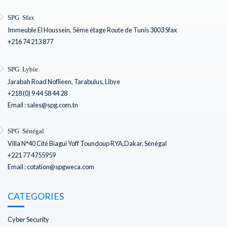
SPG Sfax
Immeuble El Houssein, 5ème étage Route de Tunis 3003 Sfax
+216 74 213 877
SPG Lybie
Jarabah Road Noflieen, Tarabulus, Libye
+218 (0) 9 44 58 44 28
Email : sales@spg.com.tn
SPG Sénégal
Villa N°40 Cité Biagui Yoff Toundoup RYA,Dakar, Sénégal
+221 77 4755959
Email : cotation@spgweca.com
CATEGORIES
Cyber Security