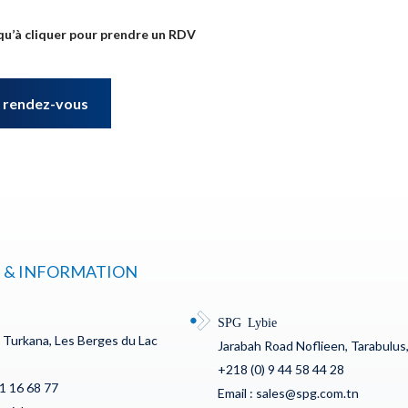
qu’à cliquer pour prendre un RDV
 rendez-vous
 & INFORMATION
SPG Lybie
c Turkana, Les Berges du Lac
Jarabah Road Noflieen, Tarabulus,
+218 (0) 9 44 58 44 28
71 16 68 77
Email : sales@spg.com.tn