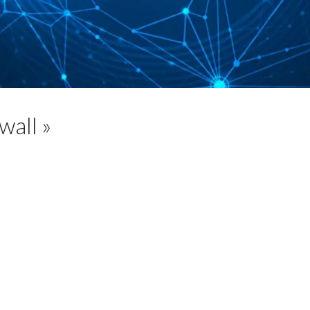
Sophos
Symantec division of Broadcom
Ubika
wall »