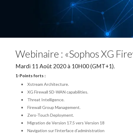
Webinaire : «Sophos XG Fire
Mardi 11 Août 2020 à 10H00 (GMT+1).
1-Points forts :
Xstream Architecture.
XG Firewall SD-WAN capabilities.
Threat Intelligence.
Firewall Group Management.
Zero-Touch Deployment.
Migration de Version 17.5 vers Version 18
Navigation sur l’interface d’administration