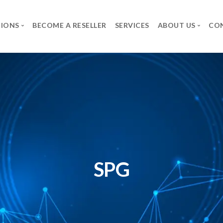
TIONS
BECOME A RESELLER
SERVICES
ABOUT US
CO
BRANDS
THE GROUP
CAREER
Axidian
SPG
Job Offers
Commvault
The group
Spontaneous applica
Infosec UPS System
Forcepoint
Microsoft
SPG
Neowave
Rapid7
Salicru
Secureworks