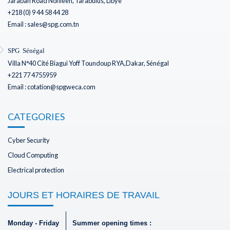
Jarabah Road Noflieen, Tarabulus, Libye
+218 (0) 9 44 58 44 28
Email : sales@spg.com.tn
SPG Sénégal
Villa N°40 Cité Biagui Yoff Toundoup RYA,Dakar, Sénégal
+221 77 4755959
Email : cotation@spgweca.com
CATEGORIES
Cyber Security
Cloud Computing
Electrical protection
JOURS ET HORAIRES DE TRAVAIL
Monday - Friday
Summer opening times :