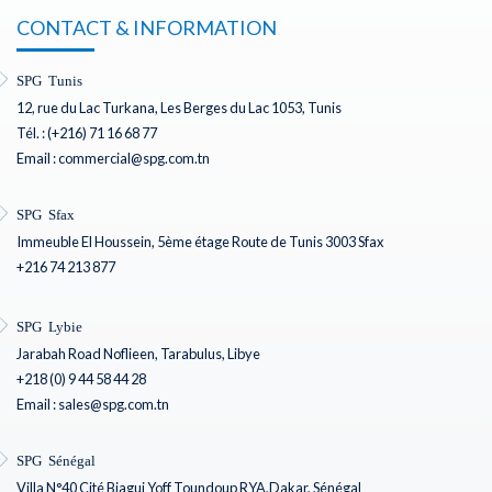
CONTACT & INFORMATION
SPG Tunis
12, rue du Lac Turkana, Les Berges du Lac 1053, Tunis
Tél. : (+216) 71 16 68 77
Email : commercial@spg.com.tn
SPG Sfax
Immeuble El Houssein, 5ème étage Route de Tunis 3003 Sfax
+216 74 213 877
SPG Lybie
Jarabah Road Noflieen, Tarabulus, Libye
+218 (0) 9 44 58 44 28
Email : sales@spg.com.tn
SPG Sénégal
Villa N°40 Cité Biagui Yoff Toundoup RYA,Dakar, Sénégal