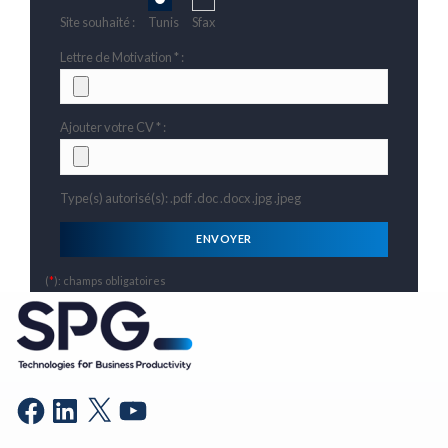
Site souhaité :
Tunis
Sfax
Lettre de Motivation * :
Ajouter votre CV * :
Type(s) autorisé(s): .pdf .doc .docx .jpg .jpeg
(
*
): champs obligatoires