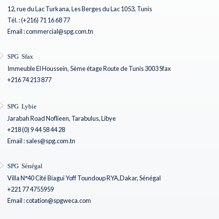
12, rue du Lac Turkana, Les Berges du Lac 1053, Tunis
Tél. : (+216) 71 16 68 77
Email : commercial@spg.com.tn
SPG Sfax
Immeuble El Houssein, 5ème étage Route de Tunis 3003 Sfax
+216 74 213 877
SPG Lybie
Jarabah Road Noflieen, Tarabulus, Libye
+218 (0) 9 44 58 44 28
Email : sales@spg.com.tn
SPG Sénégal
Villa N°40 Cité Biagui Yoff Toundoup RYA,Dakar, Sénégal
+221 77 4755959
Email : cotation@spgweca.com