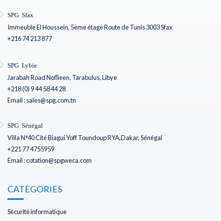
SPG Sfax
Immeuble El Houssein, 5ème étage Route de Tunis 3003 Sfax
+216 74 213 877
SPG Lybie
Jarabah Road Noflieen, Tarabulus, Libye
+218 (0) 9 44 58 44 28
Email : sales@spg.com.tn
SPG Sénégal
Villa N°40 Cité Biagui Yoff Toundoup RYA,Dakar, Sénégal
+221 77 4755959
Email : cotation@spgweca.com
CATEGORIES
Sécurité informatique