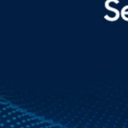
Sophos
Symantec 
Ubika