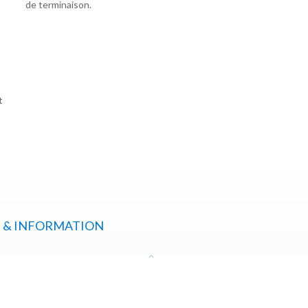
de terminaison.
t
 & INFORMATION
SPG Lybie
c Turkana, Les Berges du Lac
Jarabah Road Noflieen, Tarabulus,
+218 (0) 9 44 58 44 28