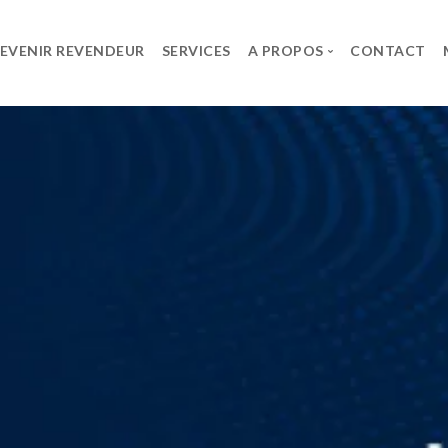
EVENIR REVENDEUR
SERVICES
A PROPOS
CONTACT
ES
LE GROUPE
CARRIÈRE
SPG
Offres d’Emploi
lt
Le Groupe
Candidature sponta
UPS System
t
rks