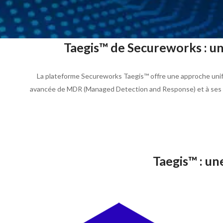
Taegis™ de Secureworks : u
La plateforme Secureworks Taegis™ offre une approche unif
avancée de MDR (Managed Detection and Response) et à ses ca
Taegis™ : u