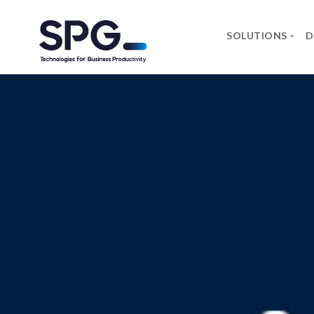
SOLUTIONS
D
MARQU
Axidian
Commvau
Infosec 
Forcepoin
Microsoft
Neowave
Rapid7
Salicru
Securewo