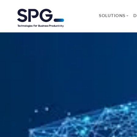
SOLUTIONS
D
MARQU
Axidian
Commvau
Infosec 
Forcepoin
Microsoft
Neowave
Rapid7
Salicru
Securewo