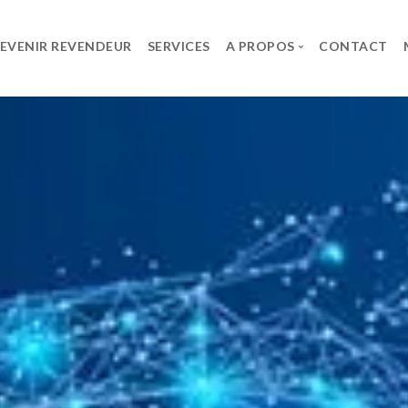
EVENIR REVENDEUR
SERVICES
A PROPOS
CONTACT
ES
LE GROUPE
CARRIÈRE
SPG
Offres d’Emploi
lt
Le Groupe
Candidature sponta
UPS System
t
rks