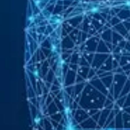
Sophos
Symantec 
Ubika