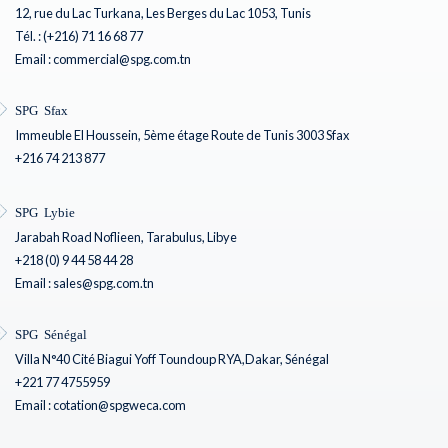
12, rue du Lac Turkana, Les Berges du Lac 1053, Tunis
Tél. : (+216) 71 16 68 77
Email : commercial@spg.com.tn
SPG Sfax
Immeuble El Houssein, 5ème étage Route de Tunis 3003 Sfax
+216 74 213 877
SPG Lybie
Jarabah Road Noflieen, Tarabulus, Libye
+218 (0) 9 44 58 44 28
Email : sales@spg.com.tn
SPG Sénégal
Villa N°40 Cité Biagui Yoff Toundoup RYA,Dakar, Sénégal
+221 77 4755959
Email : cotation@spgweca.com