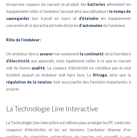
lorsqu’une coupure de courant se produit. Ses
batteries
alimentent les
équipements reliés à l’onduleur laissant ainsi aux utilisateurs
le temps de
sauvegarder
leur travail en cours et
d’éteindre
les équipements
concernés et ce durant la période déclarée
d’autonomie
de l’onduleur.
Rôle de l’onduleur :
Un onduleur devra
assurer
non seulement
la continuité
de la fourniture
d’électricité
aux appareils, mais également veiller à ce que le courant
soit de bonne
qualité
. La coupure d’électricité ne constitue pas le seul
incident auquel un onduleur doit faire face. Le
filtrage
, ainsi que la
régulation de la tension
, font aussi partie des fonctions importantes à
assurer.
La Technologie Line Interactive
La Technologie Line Interactive est utilisée pour protéger les PC contre les
coupures d’électricités et les sur tensions. L’onduleur dispose d’un
système de régulation automatique de tension qui garantit à vos