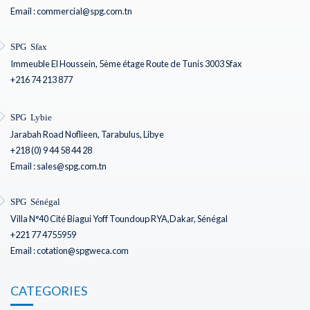
Email : commercial@spg.com.tn
SPG Sfax
Immeuble El Houssein, 5ème étage Route de Tunis 3003 Sfax
+216 74 213 877
SPG Lybie
Jarabah Road Noflieen, Tarabulus, Libye
+218 (0) 9 44 58 44 28
Email : sales@spg.com.tn
SPG Sénégal
Villa N°40 Cité Biagui Yoff Toundoup RYA,Dakar, Sénégal
+221 77 4755959
Email : cotation@spgweca.com
CATEGORIES