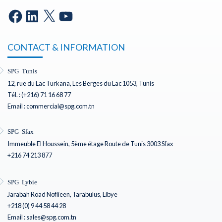
CONTACT & INFORMATION
SPG Tunis
12, rue du Lac Turkana, Les Berges du Lac 1053, Tunis
Tél. : (+216) 71 16 68 77
Email : commercial@spg.com.tn
SPG Sfax
Immeuble El Houssein, 5ème étage Route de Tunis 3003 Sfax
+216 74 213 877
SPG Lybie
Jarabah Road Noflieen, Tarabulus, Libye
+218 (0) 9 44 58 44 28
Email : sales@spg.com.tn