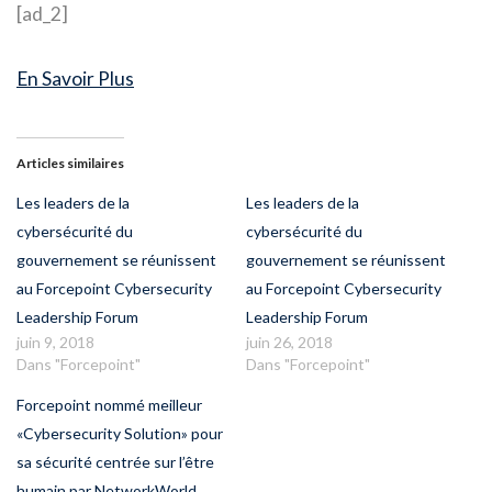
[ad_2]
En Savoir Plus
Articles similaires
Les leaders de la
Les leaders de la
cybersécurité du
cybersécurité du
gouvernement se réunissent
gouvernement se réunissent
au Forcepoint Cybersecurity
au Forcepoint Cybersecurity
Leadership Forum
Leadership Forum
juin 9, 2018
juin 26, 2018
Dans "Forcepoint"
Dans "Forcepoint"
Forcepoint nommé meilleur
«Cybersecurity Solution» pour
sa sécurité centrée sur l’être
humain par NetworkWorld