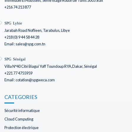
Immeuble El Houssein, 5ème étage Route de Tunis 3003 Sfax
+216 74 213 877
SPG Lybie
Jarabah Road Noflieen, Tarabulus, Libye
+218 (0) 9 44 58 44 28
Email : sales@spg.com.tn
SPG Sénégal
Villa N°40 Cité Biagui Yoff Toundoup RYA,Dakar, Sénégal
+221 77 4755959
Email : cotation@spgweca.com
CATEGORIES
Sécurité informatique
Cloud Computing
Protection électrique