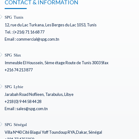
CONTACT & INFORMATION
SPG Tunis
12, rue du Lac Turkana, Les Berges du Lac 1053, Tunis
Tel. : (+216) 71 16 68 77
Email : commercial@spg.com.tn
SPG Sfax
Immeuble El Houssein, 5ème étage Route de Tunis 3003 Sfax
+216 74 213 877
SPG Lybie
Jarabah Road Noflieen, Tarabulus, Libye
+218 (0) 9 44 58 44 28
Email : sales@spg.com.tn
SPG Sénégal
Villa N°40 Cité Biagui Yoff Toundoup RYA,Dakar, Sénégal