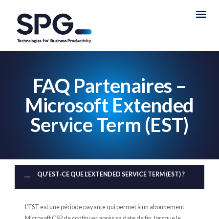
FAQ Partenaires –
Microsoft Extended
Service Term (EST)
QU’EST‑CE QUE L’EXTENDED SERVICE TERM (EST) ?
L’EST est une période payante qui permet à un abonnement
Microsoft CSP de continuer après sa date de fin, lorsque le