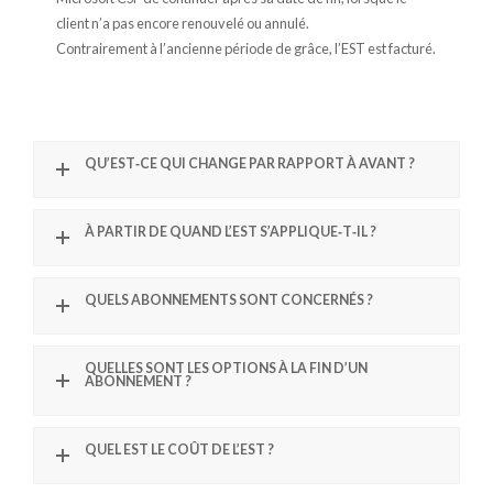
client n’a pas encore renouvelé ou annulé.
Contrairement à l’ancienne période de grâce, l’EST est facturé.
QU’EST‑CE QUI CHANGE PAR RAPPORT À AVANT ?
À PARTIR DE QUAND L’EST S’APPLIQUE‑T‑IL ?
QUELS ABONNEMENTS SONT CONCERNÉS ?
QUELLES SONT LES OPTIONS À LA FIN D’UN
ABONNEMENT ?
QUEL EST LE COÛT DE L’EST ?