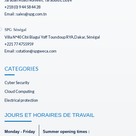
Jarabah Road Noflieen, Tarabulus, Libye
+218 (0) 9 44 58 44 28
Email : sales@spg.com.tn
SPG Sénégal
Villa N°40 Cité Biagui Yoff Toundoup RYA,Dakar, Sénégal
+221 77 4755959
Email : cotation@spgweca.com
CATEGORIES
Cyber Security
Cloud Computing
Electrical protection
JOURS ET HORAIRES DE TRAVAIL
Monday - Friday
Summer opening times :