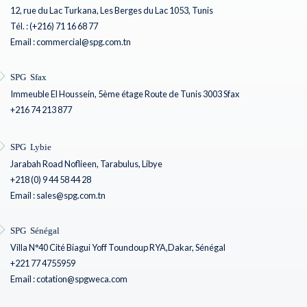
12, rue du Lac Turkana, Les Berges du Lac 1053, Tunis
Tél. : (+216) 71 16 68 77
Email : commercial@spg.com.tn
SPG Sfax
Immeuble El Houssein, 5ème étage Route de Tunis 3003 Sfax
+216 74 213 877
SPG Lybie
Jarabah Road Noflieen, Tarabulus, Libye
+218 (0) 9 44 58 44 28
Email : sales@spg.com.tn
SPG Sénégal
Villa N°40 Cité Biagui Yoff Toundoup RYA,Dakar, Sénégal
+221 77 4755959
Email : cotation@spgweca.com