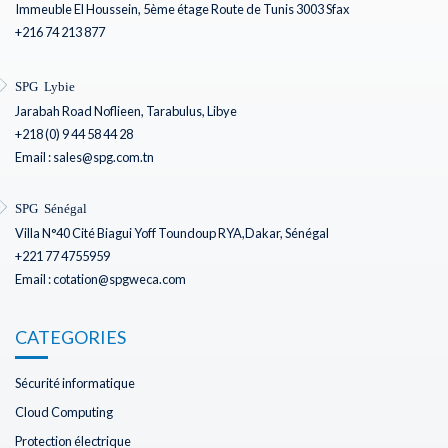
Immeuble El Houssein, 5ème étage Route de Tunis 3003 Sfax
+216 74 213 877
SPG Lybie
Jarabah Road Noflieen, Tarabulus, Libye
+218 (0) 9 44 58 44 28
Email : sales@spg.com.tn
SPG Sénégal
Villa N°40 Cité Biagui Yoff Toundoup RYA,Dakar, Sénégal
+221 77 4755959
Email : cotation@spgweca.com
CATEGORIES
Sécurité informatique
Cloud Computing
Protection électrique