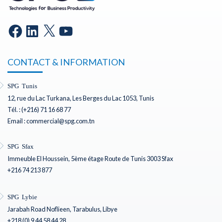
CONTACT & INFORMATION
SPG Tunis
12, rue du Lac Turkana, Les Berges du Lac 1053, Tunis
Tél. : (+216) 71 16 68 77
Email : commercial@spg.com.tn
SPG Sfax
Immeuble El Houssein, 5ème étage Route de Tunis 3003 Sfax
+216 74 213 877
SPG Lybie
Jarabah Road Noflieen, Tarabulus, Libye
+218 (0) 9 44 58 44 28