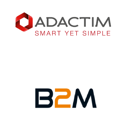
2 webinaires :
– AZURE Monitoring
-Implémenter une stratégie de reprise d’activité sur Azure
1 webinaire :
-Sauvegarder vos données sur Azure