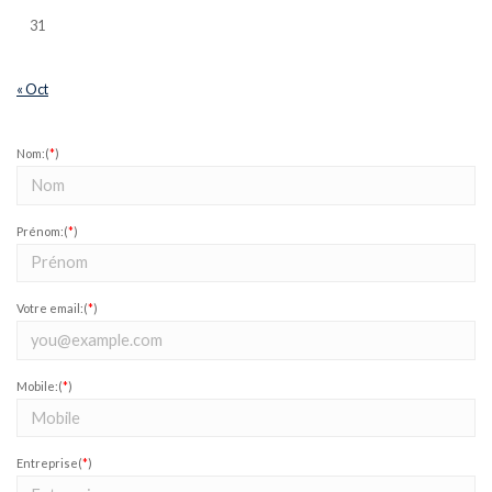
31
« Oct
Nom:(
*
)
Prénom:(
*
)
Votre email:(
*
)
Mobile:(
*
)
Entreprise(
*
)