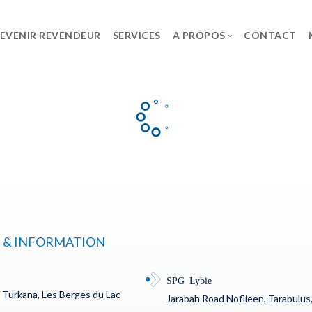
EVENIR REVENDEUR
SERVICES
A PROPOS
CONTACT
ES
LE GROUPE
CARRIÈRE
SPG
Offres d’Emploi
lt
Le Groupe
Candidature sponta
UPS System
t
 & INFORMATION
SPG Lybie
c Turkana, Les Berges du Lac
rks
Jarabah Road Noflieen, Tarabulus,