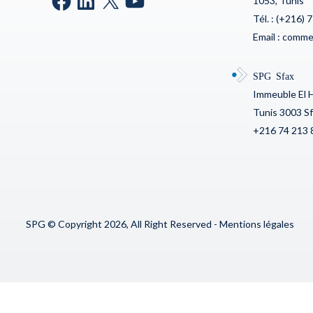
1053, Tunis
Sophos
Tél. : (+216) 
Symantec 
Email : comm
Ubika
SPG Sfax
Immeuble El 
Tunis 3003 S
+216 74 213 
SPG © Copyright 2026, All Right Reserved -
Mentions légales