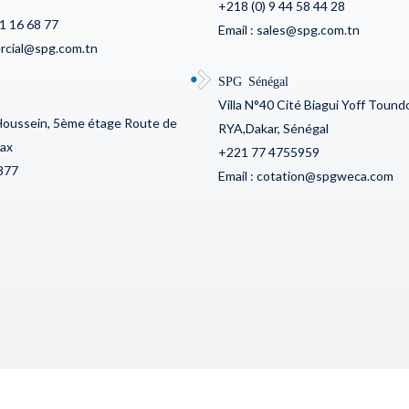
+218 (0) 9 44 58 44 28
71 16 68 77
Email : sales@spg.com.tn
division of Broadcom
ercial@spg.com.tn
SPG Sénégal
Villa N°40 Cité Biagui Yoff Toun
Houssein, 5ème étage Route de
RYA,Dakar, Sénégal
fax
+221 77 4755959
877
Email : cotation@spgweca.com