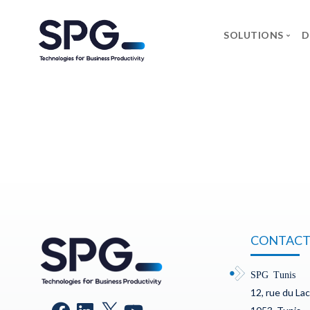
SOLUTIONS
D
MARQU
Axidian
Commvau
Infosec 
Forcepoin
Microsoft
Neowave
CONTACT
Rapid7
Salicru
SPG Tunis
12, rue du La
Securewo