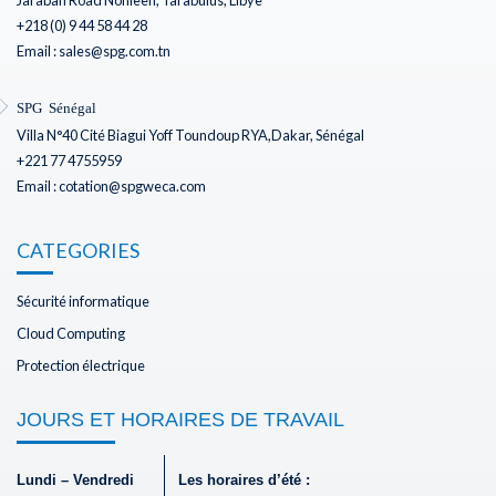
+218 (0) 9 44 58 44 28
Email : sales@spg.com.tn
SPG Sénégal
Villa N°40 Cité Biagui Yoff Toundoup RYA,Dakar, Sénégal
+221 77 4755959
Email : cotation@spgweca.com
CATEGORIES
Sécurité informatique
Cloud Computing
Protection électrique
JOURS ET HORAIRES DE TRAVAIL
Lundi – Vendredi
Les horaires d’été :