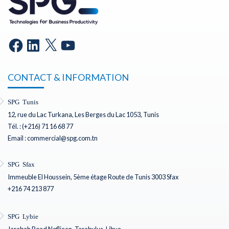
CONTACT & INFORMATION
SPG Tunis
12, rue du Lac Turkana, Les Berges du Lac 1053, Tunis
Tél. : (+216) 71 16 68 77
Email : commercial@spg.com.tn
SPG Sfax
Immeuble El Houssein, 5ème étage Route de Tunis 3003 Sfax
+216 74 213 877
SPG Lybie
Jarabah Road Noflieen, Tarabulus, Libye