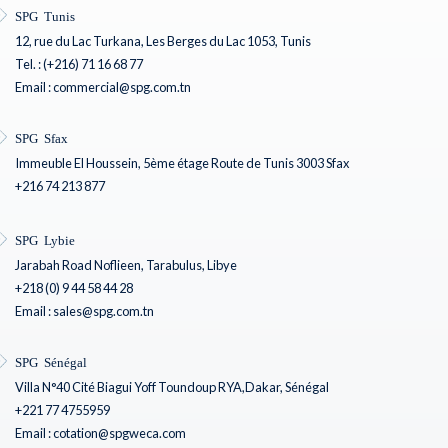
SPG Tunis
12, rue du Lac Turkana, Les Berges du Lac 1053, Tunis
Tel. : (+216) 71 16 68 77
Email : commercial@spg.com.tn
SPG Sfax
Immeuble El Houssein, 5ème étage Route de Tunis 3003 Sfax
+216 74 213 877
SPG Lybie
Jarabah Road Noflieen, Tarabulus, Libye
+218 (0) 9 44 58 44 28
Email : sales@spg.com.tn
SPG Sénégal
Villa N°40 Cité Biagui Yoff Toundoup RYA,Dakar, Sénégal
+221 77 4755959
Email : cotation@spgweca.com