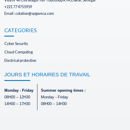
Villa N°40 Cité Biagui Yoff Toundoup RYA,Dakar, Sénégal
+221 77 4755959
Email : cotation@spgweca.com
CATEGORIES
Cyber Security
Cloud Computing
Electrical protection
JOURS ET HORAIRES DE TRAVAIL
Monday - Friday
Summer opening times :
08H00 – 12H30
Monday - Friday
14H00 – 17H30
08H00 – 14H30