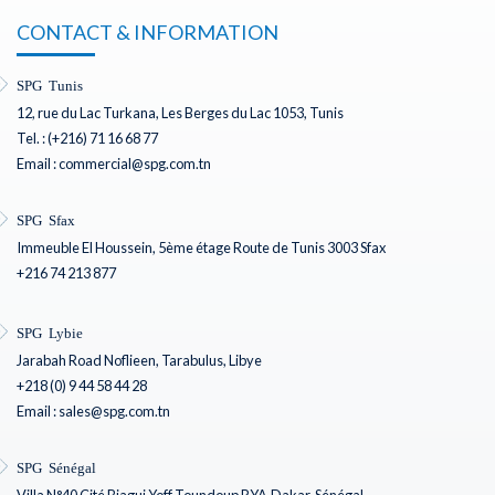
CONTACT & INFORMATION
SPG Tunis
12, rue du Lac Turkana, Les Berges du Lac 1053, Tunis
Tel. : (+216) 71 16 68 77
Email : commercial@spg.com.tn
SPG Sfax
Immeuble El Houssein, 5ème étage Route de Tunis 3003 Sfax
+216 74 213 877
SPG Lybie
Jarabah Road Noflieen, Tarabulus, Libye
+218 (0) 9 44 58 44 28
Email : sales@spg.com.tn
SPG Sénégal