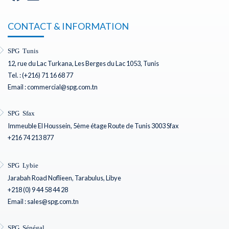
CONTACT & INFORMATION
SPG Tunis
12, rue du Lac Turkana, Les Berges du Lac 1053, Tunis
Tel. : (+216) 71 16 68 77
Email : commercial@spg.com.tn
SPG Sfax
Immeuble El Houssein, 5ème étage Route de Tunis 3003 Sfax
+216 74 213 877
SPG Lybie
Jarabah Road Noflieen, Tarabulus, Libye
+218 (0) 9 44 58 44 28
Email : sales@spg.com.tn
SPG Sénégal