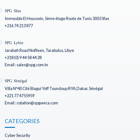
SPG Sfax
Immeuble El Houssein, 5ème étage Route de Tunis 3003 Sfax
+216 74 213 877
SPG Lybie
Jarabah Road Noflieen, Tarabulus, Libye
+218 (0) 9 44 58 44 28
Email : sales@spg.com.tn
SPG Sénégal
Villa N°40 Cité Biagui Yoff Toundoup RYA,Dakar, Sénégal
+221 77 4755959
Email : cotation@spgweca.com
CATEGORIES
Cyber Security