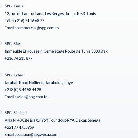
SPG Tunis
12, rue du Lac Turkana, Les Berges du Lac 1053, Tunis
Tél. : (+216) 71 16 68 77
Email : commercial@spg.com.tn
SPG Sfax
Immeuble El Houssein, 5ème étage Route de Tunis 3003 Sfax
+216 74 213 877
SPG Lybie
Jarabah Road Noflieen, Tarabulus, Libye
+218 (0) 9 44 58 44 28
Email : sales@spg.com.tn
SPG Sénégal
Villa N°40 Cité Biagui Yoff Toundoup RYA,Dakar, Sénégal
+221 77 4755959
Email : cotation@spgweca.com