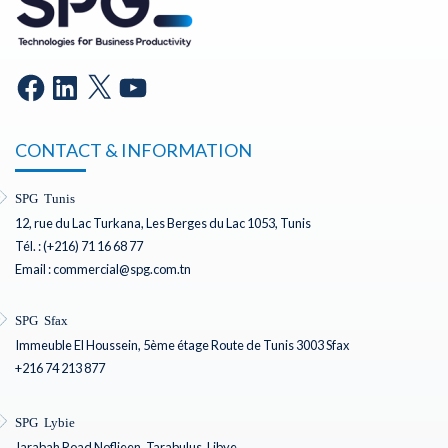
CONTACT & INFORMATION
SPG Tunis
12, rue du Lac Turkana, Les Berges du Lac 1053, Tunis
Tél. : (+216) 71 16 68 77
Email : commercial@spg.com.tn
SPG Sfax
Immeuble El Houssein, 5ème étage Route de Tunis 3003 Sfax
+216 74 213 877
SPG Lybie
Jarabah Road Noflieen, Tarabulus, Libye