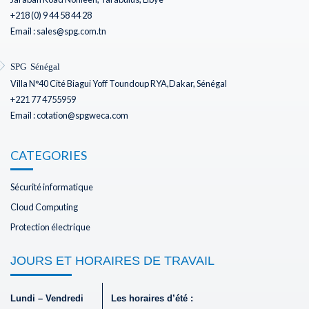
+218 (0) 9 44 58 44 28
Email : sales@spg.com.tn
SPG Sénégal
Villa N°40 Cité Biagui Yoff Toundoup RYA,Dakar, Sénégal
+221 77 4755959
Email : cotation@spgweca.com
CATEGORIES
Sécurité informatique
Cloud Computing
Protection électrique
JOURS ET HORAIRES DE TRAVAIL
Lundi – Vendredi
Les horaires d’été :