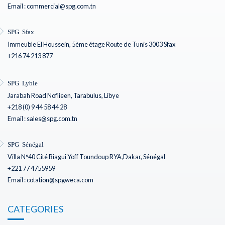
Email : commercial@spg.com.tn
SPG Sfax
Immeuble El Houssein, 5ème étage Route de Tunis 3003 Sfax
+216 74 213 877
SPG Lybie
Jarabah Road Noflieen, Tarabulus, Libye
+218 (0) 9 44 58 44 28
Email : sales@spg.com.tn
SPG Sénégal
Villa N°40 Cité Biagui Yoff Toundoup RYA,Dakar, Sénégal
+221 77 4755959
Email : cotation@spgweca.com
CATEGORIES