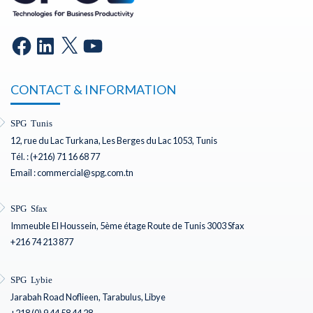
CONTACT & INFORMATION
SPG Tunis
12, rue du Lac Turkana, Les Berges du Lac 1053, Tunis
Tél. : (+216) 71 16 68 77
Email : commercial@spg.com.tn
SPG Sfax
Immeuble El Houssein, 5ème étage Route de Tunis 3003 Sfax
+216 74 213 877
SPG Lybie
Jarabah Road Noflieen, Tarabulus, Libye
+218 (0) 9 44 58 44 28