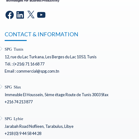
CONTACT & INFORMATION
SPG Tunis
12, rue du Lac Turkana, Les Berges du Lac 1053, Tunis
Tél. : (+216) 71 16 68 77
Email : commercial@spg.com.tn
SPG Sfax
Immeuble El Houssein, 5ème étage Route de Tunis 3003 Sfax
+216 74 213 877
SPG Lybie
Jarabah Road Noflieen, Tarabulus, Libye
+218 (0) 9 44 58 44 28