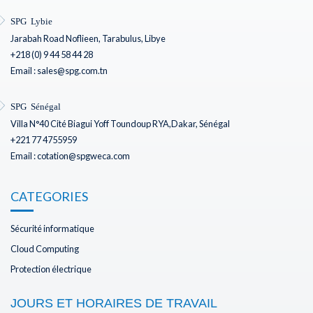
SPG Lybie
Jarabah Road Noflieen, Tarabulus, Libye
+218 (0) 9 44 58 44 28
Email : sales@spg.com.tn
SPG Sénégal
Villa N°40 Cité Biagui Yoff Toundoup RYA,Dakar, Sénégal
+221 77 4755959
Email : cotation@spgweca.com
CATEGORIES
Sécurité informatique
Cloud Computing
Protection électrique
JOURS ET HORAIRES DE TRAVAIL