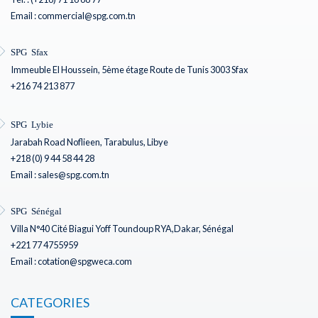
Email : commercial@spg.com.tn
SPG Sfax
Immeuble El Houssein, 5ème étage Route de Tunis 3003 Sfax
+216 74 213 877
SPG Lybie
Jarabah Road Noflieen, Tarabulus, Libye
+218 (0) 9 44 58 44 28
Email : sales@spg.com.tn
SPG Sénégal
Villa N°40 Cité Biagui Yoff Toundoup RYA,Dakar, Sénégal
+221 77 4755959
Email : cotation@spgweca.com
CATEGORIES