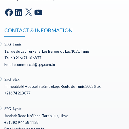
CONTACT & INFORMATION
SPG Tunis
12, rue du Lac Turkana, Les Berges du Lac 1053, Tunis
Tél. : (+216) 71 16 68 77
Email : commercial@spg.com.tn
SPG Sfax
Immeuble El Houssein, 5ème étage Route de Tunis 3003 Sfax
+216 74 213 877
SPG Lybie
Jarabah Road Noflieen, Tarabulus, Libye
+218 (0) 9 44 58 44 28
Email : sales@spg.com.tn