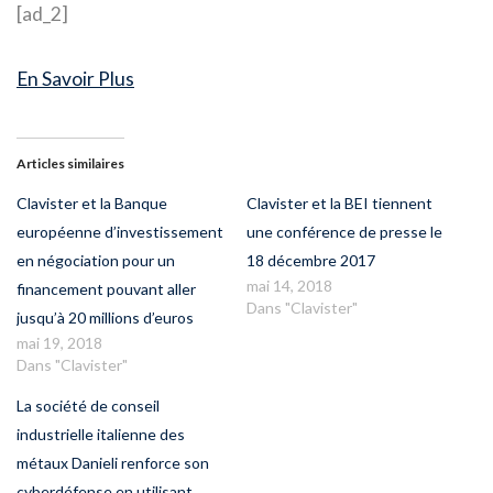
[ad_2]
En Savoir Plus
Articles similaires
Clavister et la Banque
Clavister et la BEI tiennent
européenne d’investissement
une conférence de presse le
en négociation pour un
18 décembre 2017
mai 14, 2018
financement pouvant aller
Dans "Clavister"
jusqu’à 20 millions d’euros
mai 19, 2018
Dans "Clavister"
La société de conseil
industrielle italienne des
métaux Danieli renforce son
cyberdéfense en utilisant