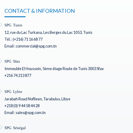
CONTACT & INFORMATION
SPG Tunis
12, rue du Lac Turkana, Les Berges du Lac 1053, Tunis
Tél. : (+216) 71 16 68 77
Email : commercial@spg.com.tn
SPG Sfax
Immeuble El Houssein, 5ème étage Route de Tunis 3003 Sfax
+216 74 213 877
SPG Lybie
Jarabah Road Noflieen, Tarabulus, Libye
+218 (0) 9 44 58 44 28
Email : sales@spg.com.tn
SPG Sénégal