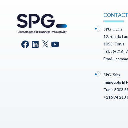
CONTACT
SPG Tunis
12, rue du La
1053, Tunis
Tél. : (+216) 
Email : comm
SPG Sfax
Immeuble El 
Tunis 3003 S
+216 74 213 