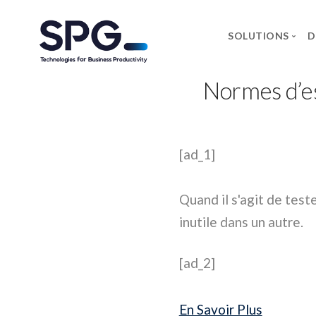
SOLUTIONS
D
Normes d’es
MARQU
Axidian
Commvau
[ad_1]
Infosec 
Forcepoin
Quand il s'agit de test
Microsoft
inutile dans un autre.
Neowave
Rapid7
[ad_2]
Salicru
Securewo
En Savoir Plus