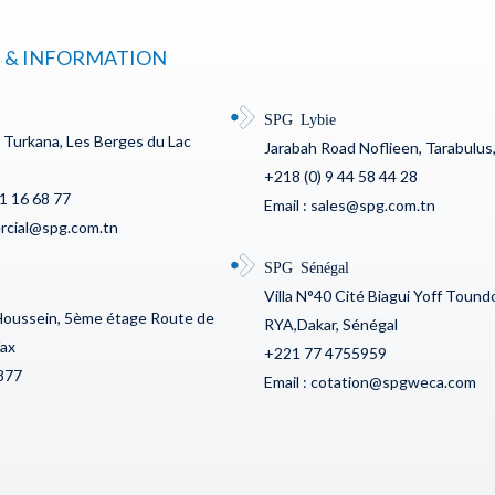
 & INFORMATION
SPG Lybie
c Turkana, Les Berges du Lac
Jarabah Road Noflieen, Tarabulus,
+218 (0) 9 44 58 44 28
71 16 68 77
Email : sales@spg.com.tn
ercial@spg.com.tn
SPG Sénégal
Villa N°40 Cité Biagui Yoff Toun
Houssein, 5ème étage Route de
RYA,Dakar, Sénégal
fax
+221 77 4755959
877
Email : cotation@spgweca.com