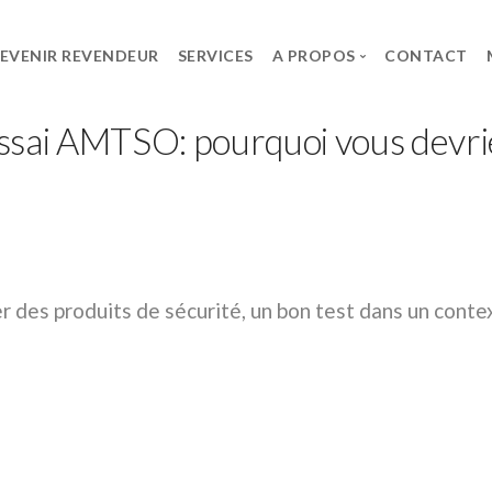
EVENIR REVENDEUR
SERVICES
A PROPOS
CONTACT
sai AMTSO: pourquoi vous devrie
ES
LE GROUPE
CARRIÈRE
SPG
Offres d’Emploi
lt
Le Groupe
Candidature sponta
UPS System
t
er des produits de sécurité, un bon test dans un conte
rks