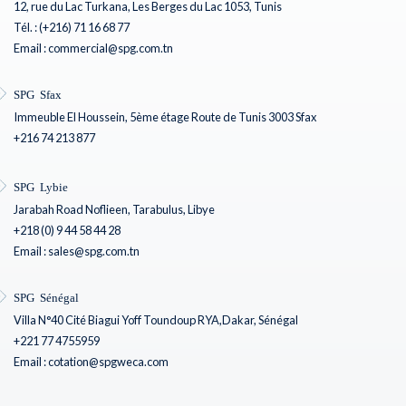
12, rue du Lac Turkana, Les Berges du Lac 1053, Tunis
Tél. : (+216) 71 16 68 77
Email : commercial@spg.com.tn
SPG Sfax
Immeuble El Houssein, 5ème étage Route de Tunis 3003 Sfax
+216 74 213 877
SPG Lybie
Jarabah Road Noflieen, Tarabulus, Libye
+218 (0) 9 44 58 44 28
Email : sales@spg.com.tn
SPG Sénégal
Villa N°40 Cité Biagui Yoff Toundoup RYA,Dakar, Sénégal
+221 77 4755959
Email : cotation@spgweca.com