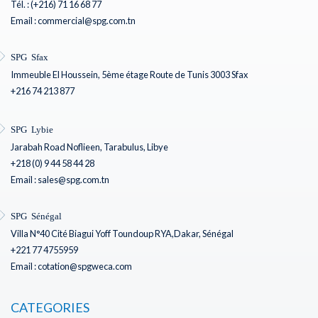
Tél. : (+216) 71 16 68 77
Email : commercial@spg.com.tn
SPG Sfax
Immeuble El Houssein, 5ème étage Route de Tunis 3003 Sfax
+216 74 213 877
SPG Lybie
Jarabah Road Noflieen, Tarabulus, Libye
+218 (0) 9 44 58 44 28
Email : sales@spg.com.tn
SPG Sénégal
Villa N°40 Cité Biagui Yoff Toundoup RYA,Dakar, Sénégal
+221 77 4755959
Email : cotation@spgweca.com
CATEGORIES