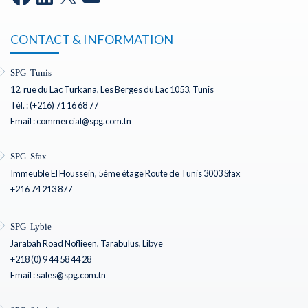
CONTACT & INFORMATION
SPG Tunis
12, rue du Lac Turkana, Les Berges du Lac 1053, Tunis
Tél. : (+216) 71 16 68 77
Email : commercial@spg.com.tn
SPG Sfax
Immeuble El Houssein, 5ème étage Route de Tunis 3003 Sfax
+216 74 213 877
SPG Lybie
Jarabah Road Noflieen, Tarabulus, Libye
+218 (0) 9 44 58 44 28
Email : sales@spg.com.tn