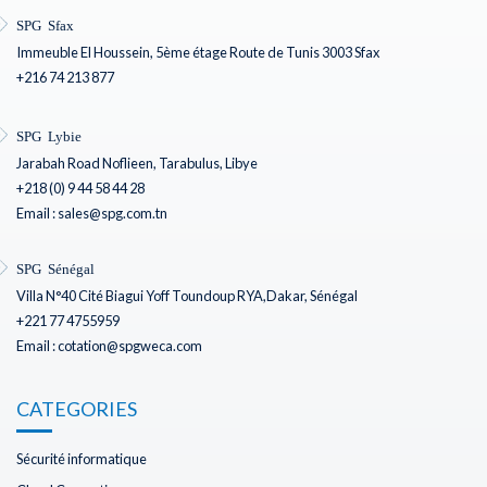
SPG Sfax
Immeuble El Houssein, 5ème étage Route de Tunis 3003 Sfax
+216 74 213 877
SPG Lybie
Jarabah Road Noflieen, Tarabulus, Libye
+218 (0) 9 44 58 44 28
Email : sales@spg.com.tn
SPG Sénégal
Villa N°40 Cité Biagui Yoff Toundoup RYA,Dakar, Sénégal
+221 77 4755959
Email : cotation@spgweca.com
CATEGORIES
Sécurité informatique