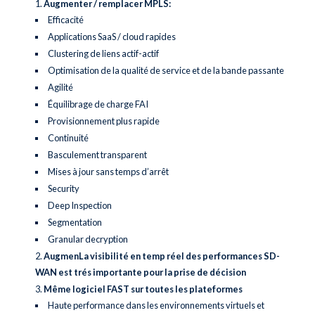
Augmenter / remplacer MPLS:
Efficacité
Applications SaaS / cloud rapides
Clustering de liens actif-actif
Optimisation de la qualité de service et de la bande passante
Agilité
Équilibrage de charge FAI
Provisionnement plus rapide
Continuité
Basculement transparent
Mises à jour sans temps d’arrêt
Security
Deep Inspection
Segmentation
Granular decryption
AugmenLa visibilité en temp réel des performances SD-
WAN est trés importante pour la prise de décision
Même logiciel FAST sur toutes les plateformes
Haute performance dans les environnements virtuels et