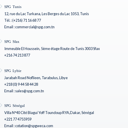
SPG Tunis
12, rue du Lac Turkana, Les Berges du Lac 1053, Tunis
Tél. : (+216) 71 16 68 77
Email : commercial@spg.com.tn
SPG Sfax
Immeuble El Houssein, 5ème étage Route de Tunis 3003 Sfax
+216 74 213 877
SPG Lybie
Jarabah Road Noflieen, Tarabulus, Libye
+218 (0) 9 44 58 44 28
Email : sales@spg.com.tn
SPG Sénégal
Villa N°40 Cité Biagui Yoff Toundoup RYA,Dakar, Sénégal
+221 77 4755959
Email : cotation@spgweca.com