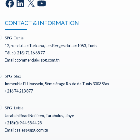
CONTACT & INFORMATION
SPG Tunis
12, rue du Lac Turkana, Les Berges du Lac 1053, Tunis
Tél. : (+216) 71 16 68 77
Email : commercial@spg.com.tn
SPG Sfax
Immeuble El Houssein, 5ème étage Route de Tunis 3003 Sfax
+216 74 213 877
SPG Lybie
Jarabah Road Noflieen, Tarabulus, Libye
+218 (0) 9 44 58 44 28
Email : sales@spg.com.tn