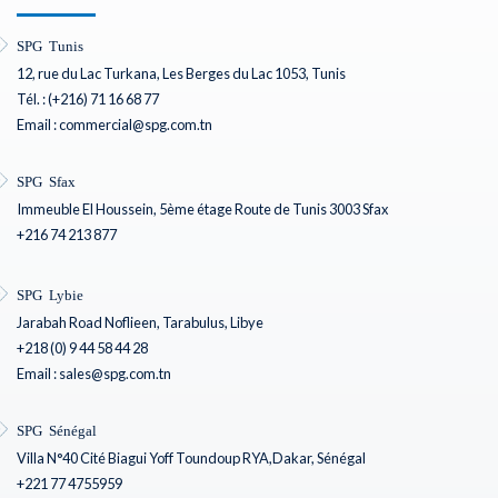
SPG Tunis
12, rue du Lac Turkana, Les Berges du Lac 1053, Tunis
Tél. : (+216) 71 16 68 77
Email : commercial@spg.com.tn
SPG Sfax
Immeuble El Houssein, 5ème étage Route de Tunis 3003 Sfax
+216 74 213 877
SPG Lybie
Jarabah Road Noflieen, Tarabulus, Libye
+218 (0) 9 44 58 44 28
Email : sales@spg.com.tn
SPG Sénégal
Villa N°40 Cité Biagui Yoff Toundoup RYA,Dakar, Sénégal
+221 77 4755959