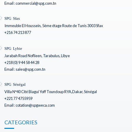
Email : commercial@spg.com.tn
SPG Sfax
Immeuble El Houssein, 5ème étage Route de Tunis 3003 Sfax
+216 74 213 877
SPG Lybie
Jarabah Road Noflieen, Tarabulus, Libye
+218 (0) 9 44 58 44 28
Email : sales@spg.com.tn
SPG Sénégal
Villa N°40 Cité Biagui Yoff Toundoup RYA,Dakar, Sénégal
+221 77 4755959
Email : cotation@spgweca.com
CATEGORIES