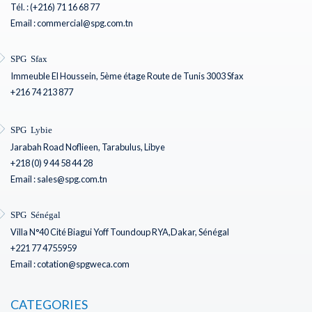
Tél. : (+216) 71 16 68 77
Email : commercial@spg.com.tn
SPG Sfax
Immeuble El Houssein, 5ème étage Route de Tunis 3003 Sfax
+216 74 213 877
SPG Lybie
Jarabah Road Noflieen, Tarabulus, Libye
+218 (0) 9 44 58 44 28
Email : sales@spg.com.tn
SPG Sénégal
Villa N°40 Cité Biagui Yoff Toundoup RYA,Dakar, Sénégal
+221 77 4755959
Email : cotation@spgweca.com
CATEGORIES