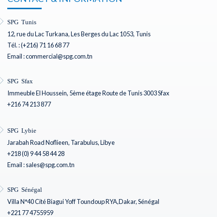
SPG Tunis
12, rue du Lac Turkana, Les Berges du Lac 1053, Tunis
Tél. : (+216) 71 16 68 77
Email : commercial@spg.com.tn
SPG Sfax
Immeuble El Houssein, 5ème étage Route de Tunis 3003 Sfax
+216 74 213 877
SPG Lybie
Jarabah Road Noflieen, Tarabulus, Libye
+218 (0) 9 44 58 44 28
Email : sales@spg.com.tn
SPG Sénégal
Villa N°40 Cité Biagui Yoff Toundoup RYA,Dakar, Sénégal
+221 77 4755959