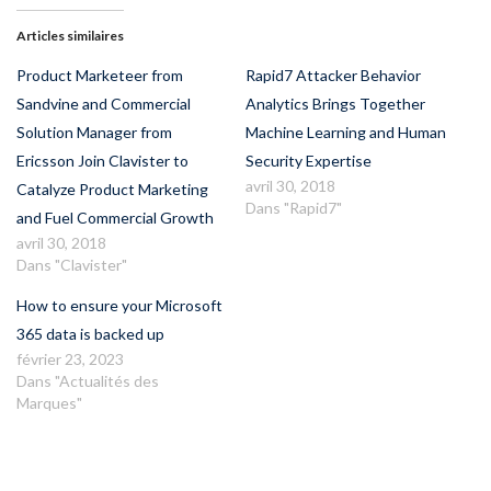
Articles similaires
Product Marketeer from
Rapid7 Attacker Behavior
Sandvine and Commercial
Analytics Brings Together
Solution Manager from
Machine Learning and Human
Ericsson Join Clavister to
Security Expertise
avril 30, 2018
Catalyze Product Marketing
Dans "Rapid7"
and Fuel Commercial Growth
avril 30, 2018
Dans "Clavister"
How to ensure your Microsoft
365 data is backed up
février 23, 2023
Dans "Actualités des
Marques"