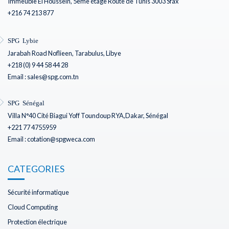
Immeuble El Houssein, 5ème étage Route de Tunis 3003 Sfax
+216 74 213 877
SPG Lybie
Jarabah Road Noflieen, Tarabulus, Libye
+218 (0) 9 44 58 44 28
Email : sales@spg.com.tn
SPG Sénégal
Villa N°40 Cité Biagui Yoff Toundoup RYA,Dakar, Sénégal
+221 77 4755959
Email : cotation@spgweca.com
CATEGORIES
Sécurité informatique
Cloud Computing
Protection électrique