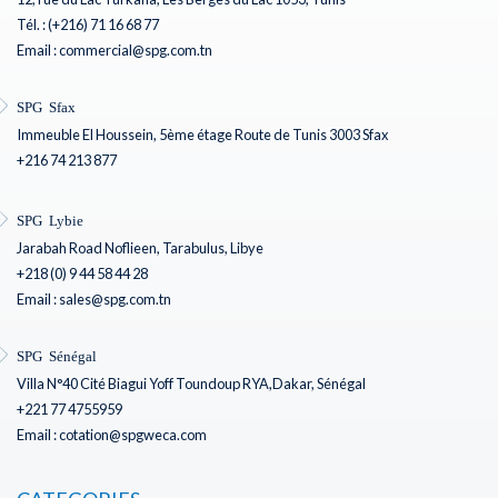
Tél. : (+216) 71 16 68 77
Email : commercial@spg.com.tn
SPG Sfax
Immeuble El Houssein, 5ème étage Route de Tunis 3003 Sfax
+216 74 213 877
SPG Lybie
Jarabah Road Noflieen, Tarabulus, Libye
+218 (0) 9 44 58 44 28
Email : sales@spg.com.tn
SPG Sénégal
Villa N°40 Cité Biagui Yoff Toundoup RYA,Dakar, Sénégal
+221 77 4755959
Email : cotation@spgweca.com